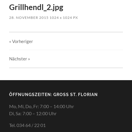
Grillhendl_2.jpg
28. NOVEMBER 2015
1024
x
1024 PX
« Vorheriger
Nächster
»
ÖFFNUNGSZEITEN: GROSS ST. FLORIAN
Mo, Mi, Do, Fr: 7:00 – 14:00 Uhr
Di, Sa: 7:00 – 12:00 Uhr
Tel. 034 64 / 22 01