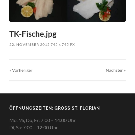
TK-Fische.jpg
22. NOVEMBER 2015
745
x
745 PX
« Vorheriger
Nächster
»
ÖFFNUNGSZEITEN: GROSS ST. FLORIAN
Mo, Mi, Do, Fr: 7:00 – 14:00 Uhr
Di, Sa: 7:00 – 12:00 Uhr